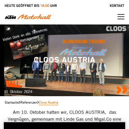
Zum
HEUTE GEÖFFNET BIS
18:00
UHR
KONTAKT
Inhalt
springen
CLOOS AUSTRIA
Startseite
Referenzen
Cloos Austria
Am 10. Oktober hatten wir, CLOOS AUSTRIA, das
Vergnügen, gemeinsam mit Linde Gas und Migal.Co eine
spannende Alu-Tagung in der KTM Motohall zu