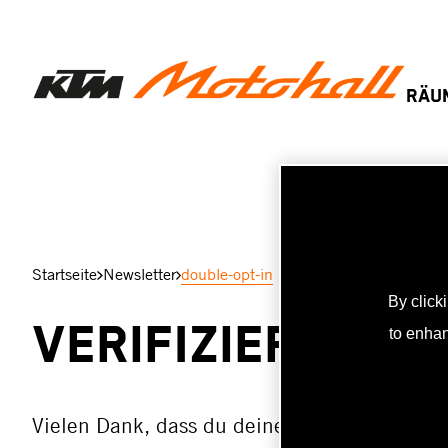
Zum
Inhalt
springen
RÄU
Startseite
Newsletter
double-opt-in
By click
Verifizierung 
to enhan
Vielen Dank, dass du deine Anmeldung für 