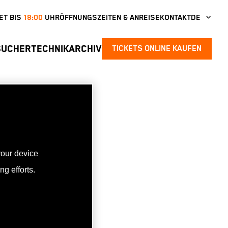
ET BIS
18:00
UHR
ÖFFNUNGSZEITEN & ANREISE
KONTAKT
DE
SUCHER
TECHNIKARCHIV
TICKETS ONLINE KAUFEN
your device
g efforts.
 hast.