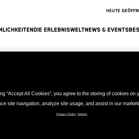
HEUTE GEÖFFN
MLICHKEITEN
DIE ERLEBNISWELT
NEWS & EVENTS
BE
ing “Accept All Cookies”, you agree to the storing of cookies on 
erfolgreich.
ce site navigation, analyze site usage, and assist in our marketin
Privacy Policy
Imprint
den KTM Motohall Newsletter nun abgeschlossen