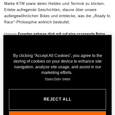
Marke KTM sowie deren Helden und Technik zu blicken.
Erlebe aufregende Geschichten, staune über unsere
außergewöhnlichen Bikes und entdecke, was die „Ready to
Race“-Philosophie wirklich bedeutet.
Unsere
Experten nehmen dich mit auf eine spannende Reise
durch die Geschichte, Innovationen und Erfolge von KTM.
Egal, ob du eingefleischter Fan oder einfach neugierig bist
– hier gibt es für jeden etwas zu entdecken!
By clicking “Accept All Cookies”, you agree to the
Jeder Teilnehmer erhält am Ende der Führung einen
15%
storing of cookies on your device to enhance site
Gutschein für den KTM Motohall Shop.
Gültig am Tag der
navigation, analyze site usage, and assist in our
geführten Tour.
marketing efforts.
Privacy Policy
Imprint
Start: 11 Uhr
Dauer: 90 min
REJECT ALL
Sichere dir jetzt deinen Platz!
Der Eintritt ins Museum ist in der Führung nicht enthalten.