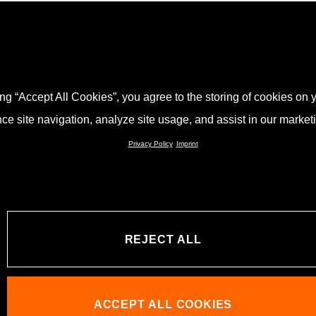
ing “Accept All Cookies”, you agree to the storing of cookies on 
 es eigentlich zum KTM
ce site navigation, analyze site usage, and assist in our marketin
r-Wissen und spannende 
Privacy Policy
Imprint
nreisende von unseren 
REJECT ALL
GEFÜHRT
ACCEPT ALL COOKIES