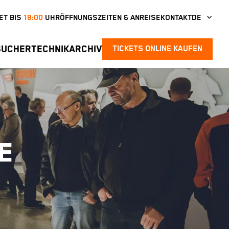
ET BIS
18:00
UHR
ÖFFNUNGSZEITEN & ANREISE
KONTAKT
DE
SUCHER
TECHNIKARCHIV
TICKETS ONLINE KAUFEN
E