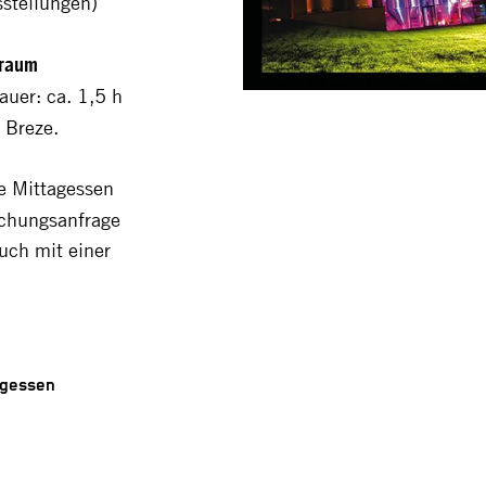
stellungen)
)raum
auer: ca. 1,5 h
 Breze.
ve Mittagessen
uchungsanfrage
uch mit einer
agessen