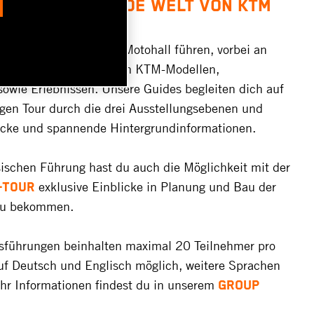
 IN DIE SPANNENDE WELT VON KTM
 die fantastische KTM Motohall führen, vorbei an
ktuellen und zukünftigen KTM-Modellen,
owie Erlebnissen. Unsere Guides begleiten dich auf
gen Tour durch die drei Ausstellungsebenen und
licke und spannende Hintergrundinformationen.
ischen Führung hast du auch die Möglichkeit mit der
exklusive Einblicke in Planung und Bau der
-Tour
zu bekommen.
gsführungen beinhalten maximal 20 Teilnehmer pro
uf Deutsch und Englisch möglich, weitere Sprachen
hr Informationen findest du in unserem
GROUP