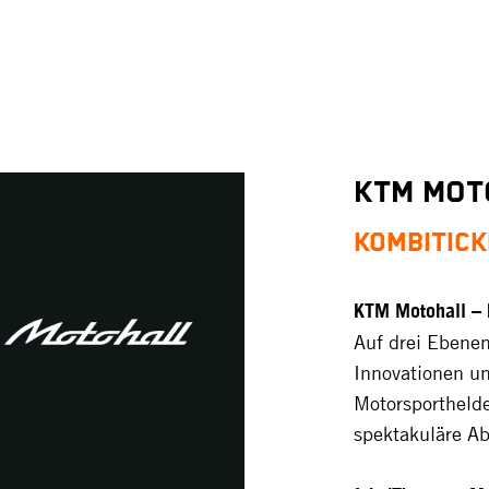
KTM MOT
Kombitick
KTM Motohall – 
Auf drei Ebenen
Innovationen u
Motorsporthelde
spektakuläre Ab