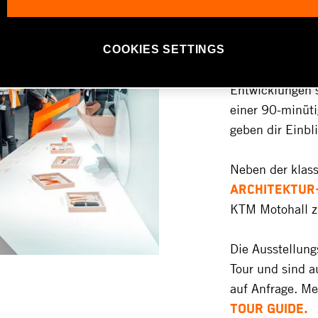
TRITT EIN
Lass dich durch
COOKIES SETTINGS
vergangenen, a
Entwicklungen s
einer 90-minüti
geben dir Einb
Neben der klass
Architektur
KTM Motohall 
Die Ausstellun
Tour und sind a
auf Anfrage. Me
TOUR GUIDE.