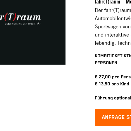
fahr(T)raum – M
Der fahr(T)raum
Automobilentwic
Sportwagen von
und interaktive
lebendig. Techn
KOMBITICKET KT
PERSONEN
€ 27,00 pro Pers
€ 13,50 pro Kind 
Führung optional
ANFRAGE S