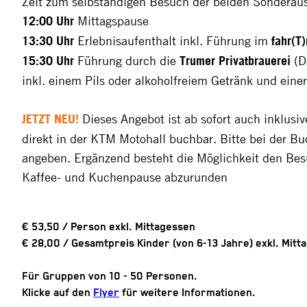
Zeit zum selbständigen Besuch der beiden Sonderaus
12:00
Uhr
Mittagspause
13:30
Uhr
Erlebnisaufenthalt inkl. Führung im
fahr(T
15:30 Uhr
Führung durch die
Trumer Privatbrauerei
(D
inkl. einem Pils oder alkoholfreiem Getränk und einer
JETZT NEU!
Dieses Angebot ist ab sofort auch inklusi
direkt in der KTM Motohall buchbar. Bitte bei der B
angeben. Ergänzend besteht die Möglichkeit den Bes
Kaffee- und Kuchenpause abzurunden
€ 53,50
/ Person exkl. Mittagessen
€ 28,00
/ Gesamtpreis Kinder (von 6-13 Jahre) exkl. Mitt
Für
Gruppen von 10 - 50 Personen.
Klicke auf den
Flyer
für weitere Informationen.