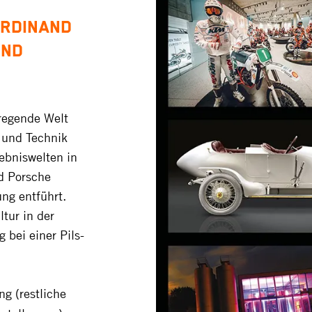
ERDINAND
UND
regende Welt
s und Technik
ebniswelten in
d Porsche
ng entführt.
tur in der
 bei einer Pils-
ng (restliche